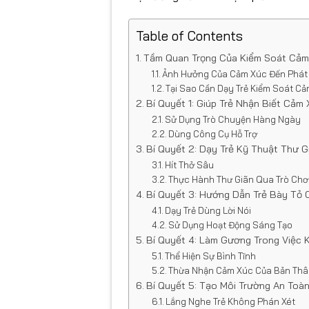
Table of Contents
Tầm Quan Trọng Của Kiểm Soát Cảm
Ảnh Hưởng Của Cảm Xúc Đến Phát T
Tại Sao Cần Dạy Trẻ Kiểm Soát C
Bí Quyết 1: Giúp Trẻ Nhận Biết Cảm 
Sử Dụng Trò Chuyện Hàng Ngày
Dùng Công Cụ Hỗ Trợ
Bí Quyết 2: Dạy Trẻ Kỹ Thuật Thư G
Hít Thở Sâu
Thực Hành Thư Giãn Qua Trò Chơ
Bí Quyết 3: Hướng Dẫn Trẻ Bày Tỏ
Dạy Trẻ Dùng Lời Nói
Sử Dụng Hoạt Động Sáng Tạo
Bí Quyết 4: Làm Gương Trong Việc 
Thể Hiện Sự Bình Tĩnh
Thừa Nhận Cảm Xúc Của Bản Th
Bí Quyết 5: Tạo Môi Trường An Toà
Lắng Nghe Trẻ Không Phán Xét