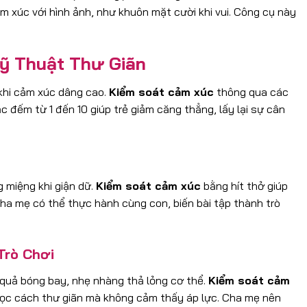
ảm xúc với hình ảnh, như khuôn mặt cười khi vui. Công cụ này
Kỹ Thuật Thư Giãn
 khi cảm xúc dâng cao.
Kiểm soát cảm xúc
thông qua các
c đếm từ 1 đến 10 giúp trẻ giảm căng thẳng, lấy lại sự cân
.
g miệng khi giận dữ.
Kiểm soát cảm xúc
bằng hít thở giúp
ha mẹ có thể thực hành cùng con, biến bài tập thành trò
Trò Chơi
quả bóng bay, nhẹ nhàng thả lỏng cơ thể.
Kiểm soát cảm
 học cách thư giãn mà không cảm thấy áp lực. Cha mẹ nên