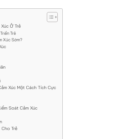
 Xúc Ở Trẻ
riển Trẻ
ảm Xúc Sớm?
Xúc
iãn
i
 Cảm Xúc Một Cách Tích Cực
Kiểm Soát Cảm Xúc
ân
n Cho Trẻ