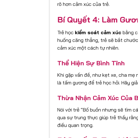
rõ hơn cảm xúc của trẻ.
Bí Quyết 4: Làm Gươ
Trẻ học
kiểm soát cảm xúc
bằng cá
huống căng thẳng, trẻ sẽ bắt chước 
cảm xúc một cách tự nhiên.
Thể Hiện Sự Bình Tĩnh
Khi gặp vấn đề, như kẹt xe, cha mẹ 
là tấm gương để trẻ học hỏi. Hãy giải
Thừa Nhận Cảm Xúc Của 
Nói với trẻ “Bố buồn nhưng sẽ tìm cá
qua sự trung thực giúp trẻ thấy rằn
điều quan trọng.