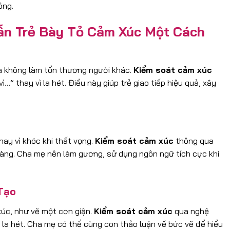
ông.
ẫn Trẻ Bày Tỏ Cảm Xúc Một Cách
à không làm tổn thương người khác.
Kiểm soát cảm xúc
…” thay vì la hét. Điều này giúp trẻ giao tiếp hiệu quả, xây
ay vì khóc khi thất vọng.
Kiểm soát cảm xúc
thông qua
õ ràng. Cha mẹ nên làm gương, sử dụng ngôn ngữ tích cực khi
Tạo
xúc, như vẽ một cơn giận.
Kiểm soát cảm xúc
qua nghệ
n la hét. Cha mẹ có thể cùng con thảo luận về bức vẽ để hiểu