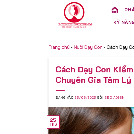
Bỏ
PHÁ
qua
nội
KỸ NĂN
dung
Trang chủ
-
Nuôi Dạy Con
-
Cách Dạy Co
Cách Dạy Con Kiểm 
Chuyên Gia Tâm Lý
ĐĂNG VÀO
25/06/2025
BỞI
SEO ADMIN
25
Th6