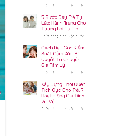
Tuổi:
ở
Chức năng bình luận bị tắt
Hỗ
Trẻ
Trợ
3-
5 Bước Dạy Trẻ Tự
Con
6
Lập: Hành Trang Cho
Vượt
Tuổi:
Tương Lai Tự Tin
Qua
Hành
Áp
ở
Chức năng bình luận bị tắt
Trang
Lực
5
Phát
Học
Bước
Triển
Cách Dạy Con Kiểm
Tập
Dạy
Kỹ
Soát Cảm Xúc: Bí
Trẻ
Năng
Quyết Từ Chuyên
Tự
Xã
Gia Tâm Lý
Lập:
Hội
Hành
Từ
ở
Chức năng bình luận bị tắt
Trang
Gia
Cách
Cho
Đình
Dạy
Xây Dựng Thói Quen
Tương
Con
Tích Cực Cho Trẻ: 7
Lai
Kiểm
Hoạt Động Gia Đình
Tự
Soát
Vui Vẻ
Tin
Cảm
Xúc:
ở
Chức năng bình luận bị tắt
Bí
Xây
Quyết
Dựng
Từ
Thói
Chuyên
Quen
Gia
Tích