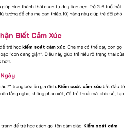
giúp hình thành thói quen tư duy tích cực. Trẻ 3-6 tuổi bắt
 lý tưởng để cha mẹ can thiệp. Kỹ năng này giúp trẻ đối phó
 Nhận Biết Cảm Xúc
 để trẻ học
kiểm soát cảm xúc
. Cha mẹ có thể dạy con gọi
ặc “con đang giận”. Điều này giúp trẻ hiểu rõ trạng thái của
c hơn.
 Ngày
nào?” trong bữa ăn gia đình.
Kiểm soát cảm xúc
bắt đầu từ
nên lắng nghe, không phán xét, để trẻ thoải mái chia sẻ, tạo
tranh để trẻ học cách gọi tên cảm giác.
Kiểm soát cảm