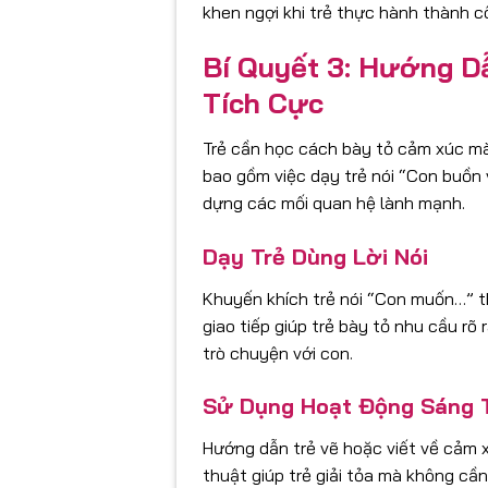
khen ngợi khi trẻ thực hành thành c
Bí Quyết 3: Hướng D
Tích Cực
Trẻ cần học cách bày tỏ cảm xúc m
bao gồm việc dạy trẻ nói “Con buồn vì
dựng các mối quan hệ lành mạnh.
Dạy Trẻ Dùng Lời Nói
Khuyến khích trẻ nói “Con muốn…” th
giao tiếp giúp trẻ bày tỏ nhu cầu r
trò chuyện với con.
Sử Dụng Hoạt Động Sáng 
Hướng dẫn trẻ vẽ hoặc viết về cảm 
thuật giúp trẻ giải tỏa mà không cầ