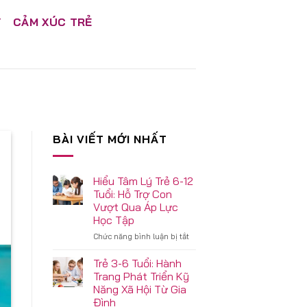
Ý
CẢM XÚC TRẺ
BÀI VIẾT MỚI NHẤT
Hiểu Tâm Lý Trẻ 6-12
Tuổi: Hỗ Trợ Con
Vượt Qua Áp Lực
Học Tập
ở
Chức năng bình luận bị tắt
Hiểu
Tâm
Trẻ 3-6 Tuổi: Hành
Lý
Trang Phát Triển Kỹ
Trẻ
Năng Xã Hội Từ Gia
6-
Đình
12