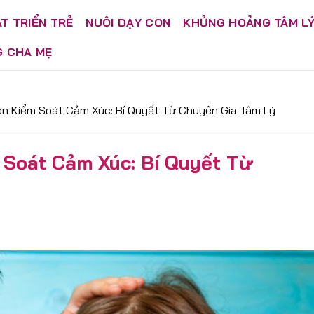
T TRIỂN TRẺ
NUÔI DẠY CON
KHỦNG HOẢNG TÂM L
G CHA MẸ
n Kiểm Soát Cảm Xúc: Bí Quyết Từ Chuyên Gia Tâm Lý
Soát Cảm Xúc: Bí Quyết Từ