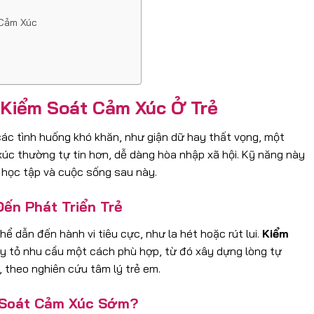
 Cảm Xúc
Kiểm Soát Cảm Xúc Ở Trẻ
 các tình huống khó khăn, như giận dữ hay thất vọng, một
 xúc thường tự tin hơn, dễ dàng hòa nhập xã hội. Kỹ năng này
 học tập và cuộc sống sau này.
ến Phát Triển Trẻ
 dẫn đến hành vi tiêu cực, như la hét hoặc rút lui.
Kiểm
y tỏ nhu cầu một cách phù hợp, từ đó xây dựng lòng tự
, theo nghiên cứu tâm lý trẻ em.
m Soát Cảm Xúc Sớm?